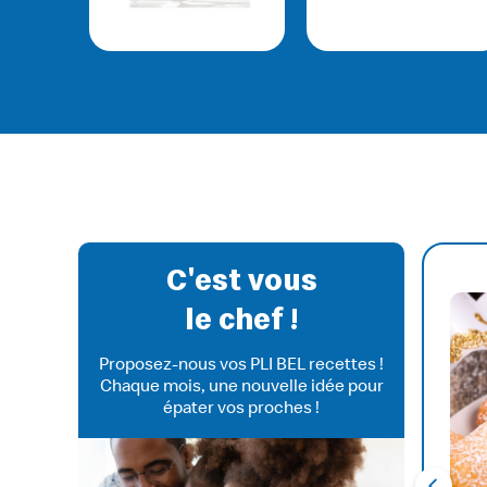
C'est vous
RECETTE DU
le chef !
FLAN AU
Proposez-nous vos PLI BEL recettes !
Chaque mois, une nouvelle idée pour
épater vos proches !
COCO
‹