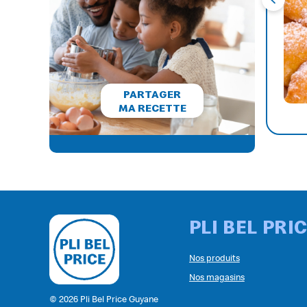
6 PERSONNES
15 MINUTES
45 MINUTES
PARTAGER
FACILE
MA RECETTE
PLI BEL PRI
Nos produits
Nos magasins
© 2026 Pli Bel Price Guyane