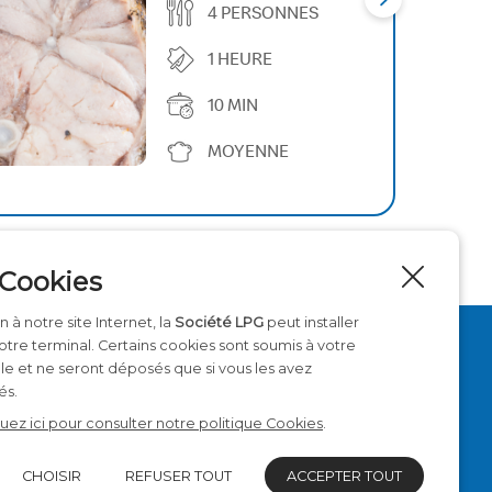
4 PERSONNES
1 HEURE
10 MIN
MOYENNE
 Cookies
 à notre site Internet, la
Société
LPG
peut installer
votre terminal. Certains cookies sont soumis à votre
NOUS SUIVRE
 et ne seront déposés que si vous les avez
és.
quez ici pour consulter notre politique Cookies
.
CHOISIR
REFUSER TOUT
ACCEPTER TOUT