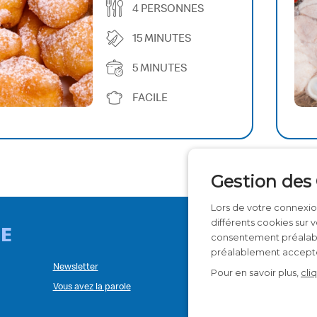
4 PERSONNES
15 MINUTES
5 MINUTES
FACILE
Gestion des
Lors de votre connexion
différents cookies sur 
CE
consentement préalable
préalablement accept
Newsletter
Foire aux questions
Pour en savoir plus,
cli
Vous avez la parole
Nous rejoindre