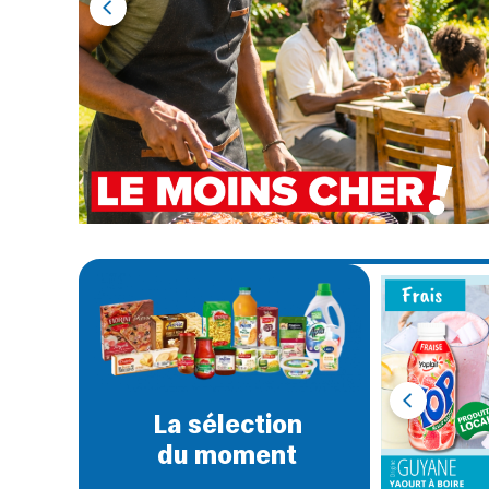
‹
‹
La sélection
du moment