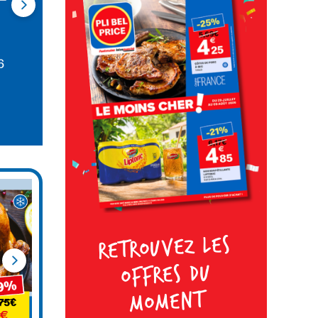
›
Mardi 14 Juillet : OUVERT de 08h00 à
12h30
PLI BEL PRICE BALATA
97351 Matoury
Ouvert de 08:00 à 19:30
Mardi 14 Juillet : OUVERT de 08h00 à
12h30
PLI BEL PRICE KOUROU
97310 Kourou
Ouvert de 08:00 à 19:30
Mardi 14 Juillet : OUVERT de 08h00 à
12h30
Retrouvez les
›
offres du
moment